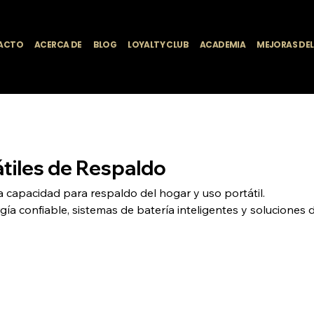
ACTO
ACERCA DE
BLOG
LOYALTY CLUB
ACADEMIA
MEJORAS DE
átiles de Respaldo
ta capacidad para respaldo del hogar y uso portátil.
a confiable, sistemas de batería inteligentes y soluciones 
ecnología avanzada para energía continua.