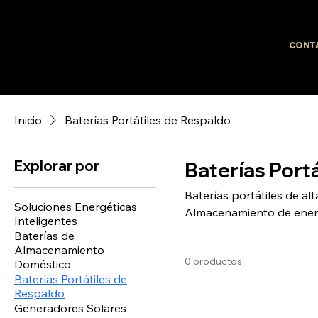
CONT
Inicio
Baterías Portátiles de Respaldo
Explorar por
Baterías Port
Baterías portátiles de al
Soluciones Energéticas
Almacenamiento de energí
Inteligentes
energía de emergencia. T
Baterías de
Almacenamiento
0 productos
Doméstico
Baterías Portátiles de
Respaldo
Generadores Solares