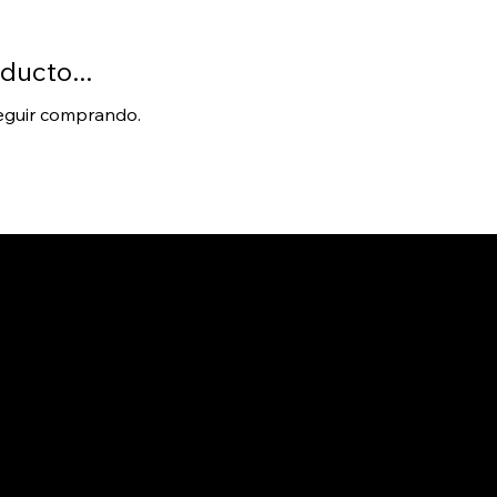
ducto...
seguir comprando.
INICIO
Acerca de