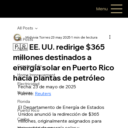
Menu
All Posts
Midyivia Torres
23 may 2025
1 min de lectura
All Posts
🇵🇷 EE. UU. redirige $365
Agua
millones destinados a
Solar
energía solar en Puerto Rico
Construcción
Home Improvement
hacia plantas de petróleo
Electricidad
Fecha: 23 de mayo de 2025
Noticias
Fuente: 
Reuters
Florida
El Departamento de Energía de Estados 
Puerto Rico
Unidos anunció la redirección de $365 
Caribe
millones, originalmente asignados para 
proyectos de energía solar y 
Mujeres y liderazgo