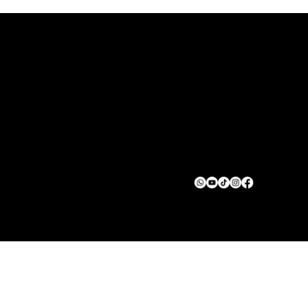
Trabajo para mujeres en ventas: Green
Squad abre oportunidades en
remodelación y negocios
INICIO
Acerca de
Contactanos
Politica de Privacidad
Terminos & Condiciones
Eliminación de Datos
© 2025 Green Squad Solar. All rights reserved