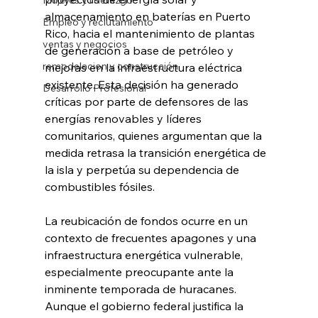
almacenamiento en baterías en Puerto 
Empleo y reclutamiento
Rico, hacia el mantenimiento de plantas 
ventas y negocios
de generación a base de petróleo y 
remodelacion y construcción
mejoras en la infraestructura eléctrica 
existente. Esta decisión ha generado 
Desarrollo Profesional
críticas por parte de defensores de las 
energías renovables y líderes 
comunitarios, quienes argumentan que la 
medida retrasa la transición energética de 
la isla y perpetúa su dependencia de 
combustibles fósiles.
La reubicación de fondos ocurre en un 
contexto de frecuentes apagones y una 
infraestructura energética vulnerable, 
especialmente preocupante ante la 
inminente temporada de huracanes. 
Aunque el gobierno federal justifica la 