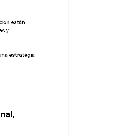
ación están 
as y 
una estrategia 
al, 