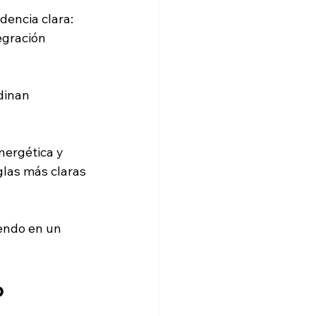
encia clara: 
egración 
dinan 
nergética y 
las más claras 
iendo en un 
 