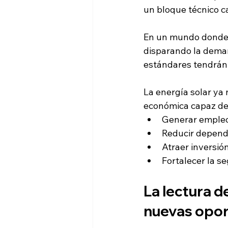
un bloque técnico c
En un mundo donde la 
disparando la deman
estándares tendrán 
La energía solar ya
económica capaz de
Generar empleo
Reducir depende
Atraer inversión
Fortalecer la s
La lectura d
nuevas opo