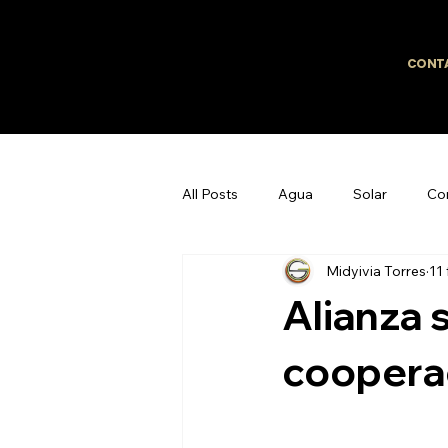
CONT
All Posts
Agua
Solar
Co
Midyivia Torres
11
Caribe
Mujeres y liderazgo
Alianza 
Desarrollo Profesional
cooperac