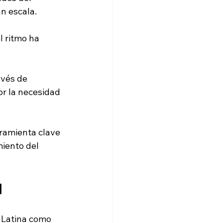
n escala.
 ritmo ha 
avés de 
r la necesidad 
ramienta clave 
miento del 
l
 Latina como 