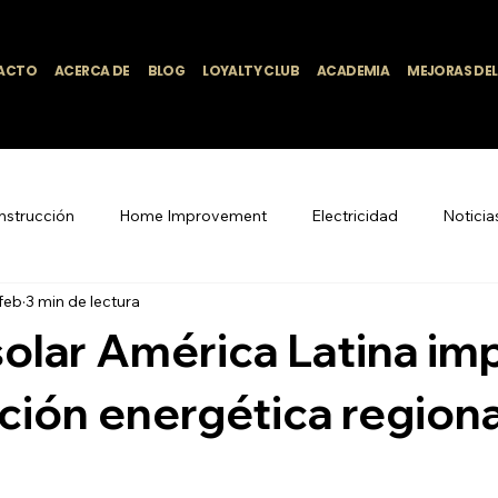
ACTO
ACERCA DE
BLOG
LOYALTY CLUB
ACADEMIA
MEJORAS DE
nstrucción
Home Improvement
Electricidad
Noticia
 feb
3 min de lectura
Empleo y reclutamiento
ventas y negocios
remodelac
solar América Latina im
ión energética regiona