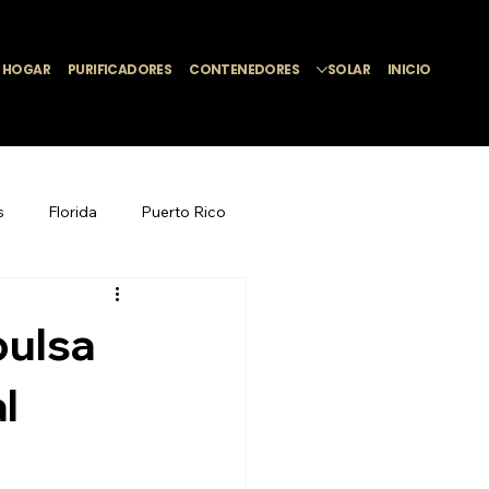
L HOGAR
PURIFICADORES
CONTENEDORES
SOLAR
INICIO
s
Florida
Puerto Rico
ion y construcción
pulsa
l